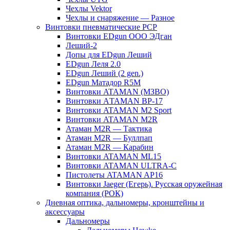
Чехлы Vektor
Чехлы и снаряжение — Разное
Винтовки пневматические PCP
Винтовки EDgun OOO ЭДган
Леший-2
Допы для EDgun Леший
EDgun Лeля 2.0
EDgun Леший (2 gen.)
EDgun Матадор R5M
Винтовки ATAMAN (МЗВО)
Винтовки АTAMAN BP-17
Винтовки ATAMAN M2 Sport
Винтовки ATAMAN M2R
Атаман M2R — Тактика
Атаман M2R — Буллпап
Атаман M2R — Карабин
Винтовки ATAMAN ML15
Винтовки ATAMAN ULTRA-C
Пистолеты ATAMAN AP16
Винтовки Jaeger (Егерь). Русская оружейная
компания (РОК)
Дневная оптика, дальномеры, кронштейны и
аксессуары
Дальномеры