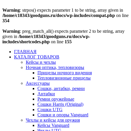
Warning
: strpos() expects parameter 1 to be string, array given in
/home/c18343/goodguns.ru/docs/wp-includes/compat.php
on line
354
Warning
: preg_match_all() expects parameter 2 to be string, array
given in
/home/c18343/goodguns.ru/docs/wp-
includes/shortcodes.php
on line
155
ГЛАВНАЯ
КАТАЛОГ ТОВАРОВ
Кейсы и чехлы
Ночная оптика, тепловизоры
Прицелы ночного видения
Тепловизионные прицелы
Аксессуары
Сошки, антабки, ремни
Антабки
Ремни оружейные
Сошки Harris (Original)
Сошки UTG
Сошки и опоры Vanguard
Чехлы и кейсы для оружия
Кейсы Vanguard
Чехлы UTG